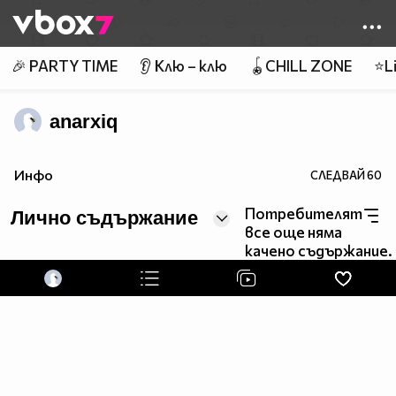
Member of
👾
🎉 PARTY TIME
👂 Клю – клю
🪀CHILL ZONE
⭐Li
anarxiq
Инфо
СЛЕДВАЙ
60
Потребителят
Лично съдържание
все още няма
качено съдържание.