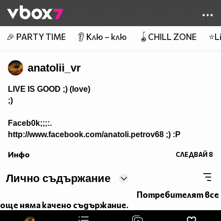
Member of
👾
🎉 PARTY TIME
👂 Клю – клю
🪀CHILL ZONE
⭐Li
anatolii_vr
LIVE IS GOOD ;) (love)
;)
Faceb0k;;;:.
http://www.facebook.com/anatoli.petrov68 ;) :P
Инфо
СЛЕДВАЙ
8
Лично съдържание
Потребителят все
още няма качено съдържание.