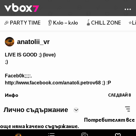
Member of
👾
🎉 PARTY TIME
👂 Клю – клю
🪀CHILL ZONE
⭐Li
anatolii_vr
LIVE IS GOOD ;) (love)
;)
Faceb0k;;;:.
http://www.facebook.com/anatoli.petrov68 ;) :P
Инфо
СЛЕДВАЙ
8
Лично съдържание
Потребителят все
още няма качено съдържание.