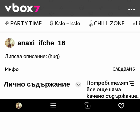
Member of
👾
🎉 PARTY TIME
👂 Клю – клю
🪀CHILL ZONE
⭐Li
anaxi_ifche_16
Липсва описание: (hug)
Инфо
СЛЕДВАЙ
6
Потребителят
Лично съдържание
все още няма
качено съдържание.