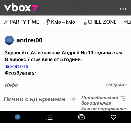
Member of
👾
🎉 PARTY TIME
👂 Клю – клю
🪀CHILL ZONE
⭐Li
andrei00
Здравейте,
Аз се казвам Андрей.На 13 години съм.
В вибокс 7 съм вече от 5 години.
За контакти:
Феизбука ми:
кликни
Инфо
СЛЕДВАЙ
1
Някой от нашите сайтове:
radio-justfm.info
,
web-
zone.in
Потребителят
Лично съдържание
Skype:
de4ko_bobole4ko
все още няма
качено съдържание.