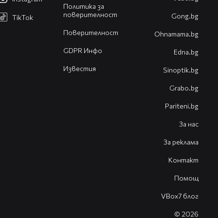
Политика за
поверителност
Gong.bg
TikTok
Поверителност
Оhnamama.bg
GDPR Инфо
Edna.bg
Известия
Sinoptik.bg
Grabo.bg
Pariteni.bg
За нас
За реклама
Контакт
Помощ
VBox7 блог
© 2026