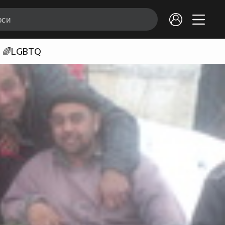
🌈LGBTQ