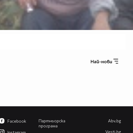
Най-нови
Партньорска
Abv.bg
Facebook
програма
Vesti.bg
Instagram