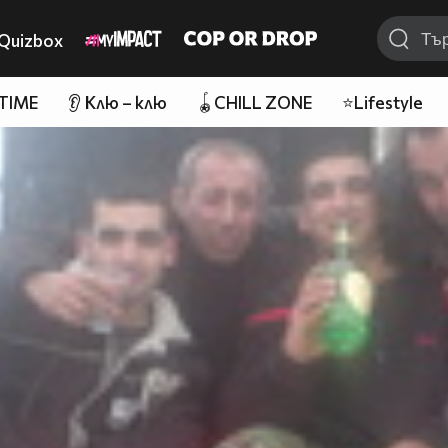
Quizbox
 TIME
👂 Клю – клю
🪀CHILL ZONE
⭐Lifestyle