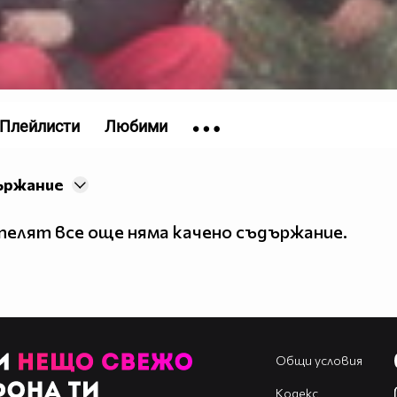
Плейлисти
Любими
ържание
елят все още няма качено съдържание.
Общи условия
Кодекс