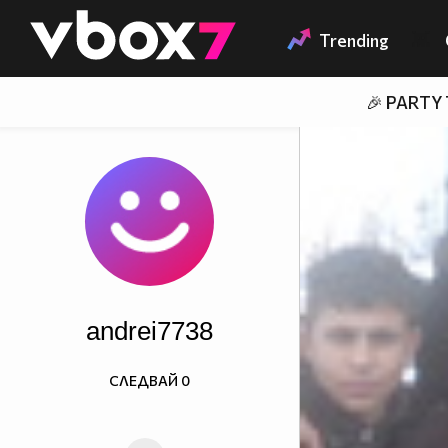
Member of
👾
Trending
🎉 PARTY
andrei7738
СЛЕДВАЙ
0