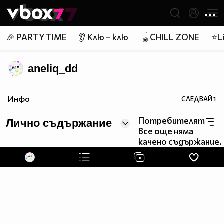
Member of
👾
🎉 PARTY TIME
👂 Клю – клю
🪀CHILL ZONE
⭐Li
aneliq_dd
Инфо
СЛЕДВАЙ
1
Потребителят
Лично съдържание
все още няма
качено съдържание.