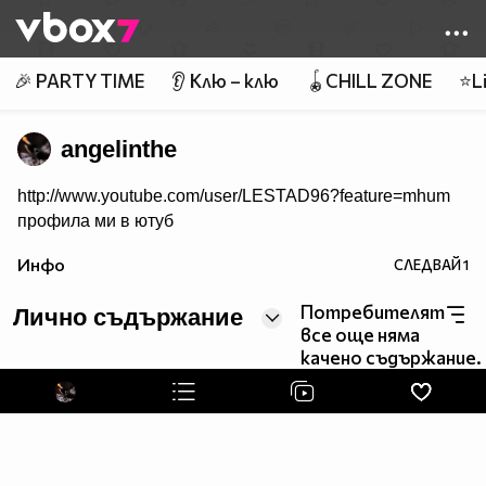
Member of
👾
🎉 PARTY TIME
👂 Клю – клю
🪀CHILL ZONE
⭐Li
angelinthe
http://www.youtube.com/user/LESTAD96?feature=mhum
профила ми в ютуб
Инфо
СЛЕДВАЙ
1
Потребителят
Лично съдържание
все още няма
качено съдържание.