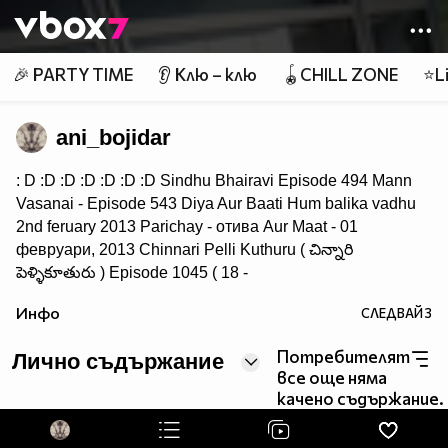
Member of
👾
🎉 PARTY TIME
👂 Клю – клю
🪀CHILL ZONE
⭐Li
ani_bojidar
: D :D :D :D :D :D :D Sindhu Bhairavi Episode 494 Mann
Vasanai - Episode 543 Diya Aur Baati Hum balika vadhu
2nd feruary 2013 Parichay - отива Aur Maat - 01
февруари, 2013 Chinnari Pelli Kuthuru ( చిన్నారి
పెళ్ళికూతురు ) Episode 1045 ( 18 -
September - 14 ) Saraswatichandra - 31st July 2013 : Ep
Инфо
СЛЕДВАЙ
3
114
Потребителят
Лично съдържание
все още няма
качено съдържание.