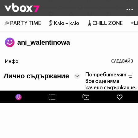
Member of
👾
🎉 PARTY TIME
👂 Клю – клю
🪀CHILL ZONE
⭐Li
ani_walentinowa
Инфо
СЛЕДВАЙ
3
Потребителят
Лично съдържание
все още няма
качено съдържание.