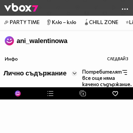
Member of
👾
🎉 PARTY TIME
👂 Клю – клю
🪀CHILL ZONE
⭐Li
ani_walentinowa
Инфо
СЛЕДВАЙ
3
Потребителят
Лично съдържание
все още няма
качено съдържание.