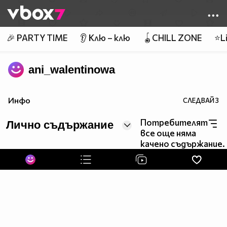
Member of
👾
🎉 PARTY TIME
👂 Клю – клю
🪀CHILL ZONE
⭐Li
ani_walentinowa
Инфо
СЛЕДВАЙ
3
Потребителят
Лично съдържание
все още няма
качено съдържание.