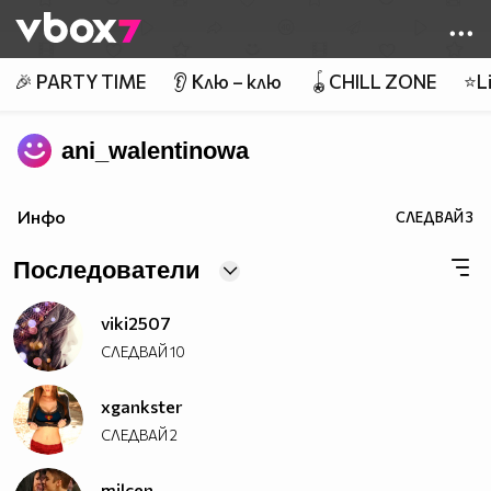
Member of
👾
🎉 PARTY TIME
👂 Клю – клю
🪀CHILL ZONE
⭐Li
ani_walentinowa
Инфо
СЛЕДВАЙ
3
Последователи
viki2507
СЛЕДВАЙ
10
xgankster
СЛЕДВАЙ
2
milcen