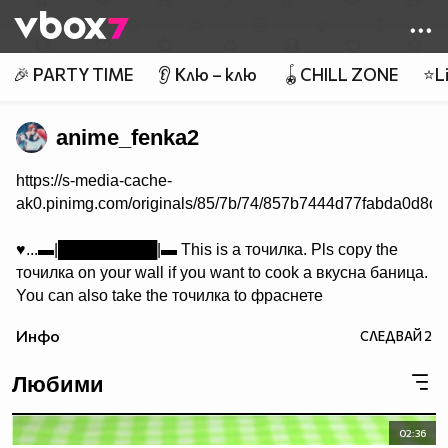
Member of
👾
🎉 PARTY TIME
👂 Клю – клю
🪀CHILL ZONE
⭐Li
anime_fenka2
https://s-media-cache-
ak0.pinimg.com/originals/85/7b/74/857b7444d77fabda0d8df
♥...▬|█████████|▬ This is a точилка. Pls copy the
точилка on your wall if you want to cook a вкусна баница.
You can also take the точилка to фраснете
с нея някой baka по главата, just to feel по-добре...♥
Инфо
СЛЕДВАЙ
2
♫♪♫♪♫♪♫♪♫♪♫♪♫♪♫♪♫♪♫♪♫♪♫♪♫♪♫♪♫♪♫♪♫♪♫♪♫♪♫♪♫♪♫
Любими
За сега това ми е края, айде време да си ходиш :3 xD
02:36