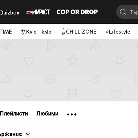
Quizbox
 TIME
👂 Клю – клю
🪀CHILL ZONE
⭐Lifestyle
Плейлисти
Любими
ържание