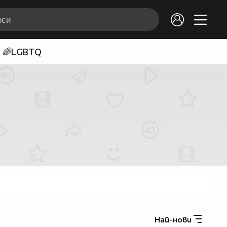
🌈LGBTQ
Най-нови