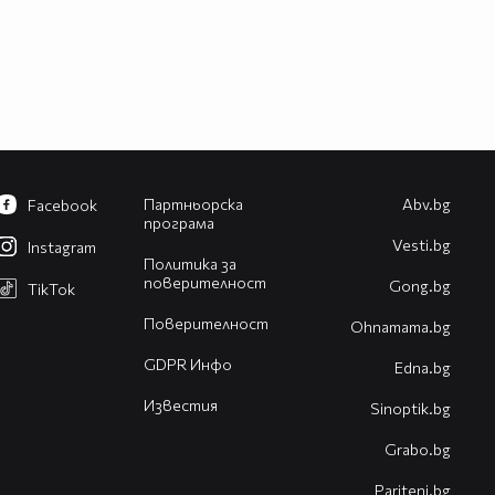
Партньорска
Abv.bg
Facebook
програма
Vesti.bg
Instagram
Политика за
поверителност
Gong.bg
TikTok
Поверителност
Оhnamama.bg
GDPR Инфо
Edna.bg
Известия
Sinoptik.bg
Grabo.bg
Pariteni.bg