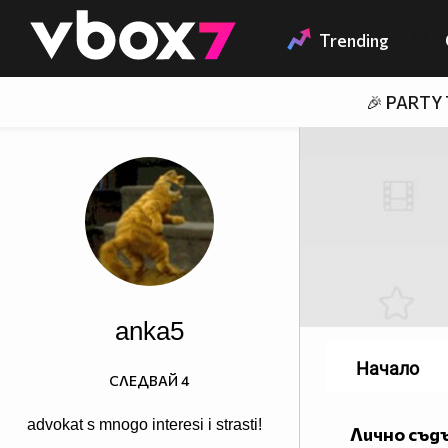
Member of
👾
Trending
🎉 PARTY
anka5
Начало
СЛЕДВАЙ
4
advokat s mnogo interesi i strasti!
Лично съд