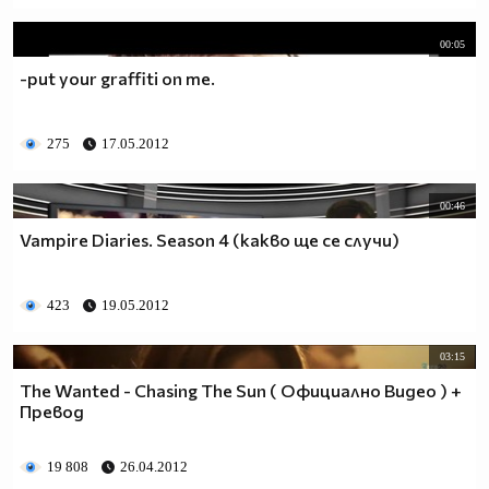
00:05
-put your graffiti on me.
275
17.05.2012
00:46
Vampire Diaries. Season 4 (какво ще се случи)
423
19.05.2012
03:15
The Wanted - Chasing The Sun ( Официално Видео ) +
Превод
19 808
26.04.2012