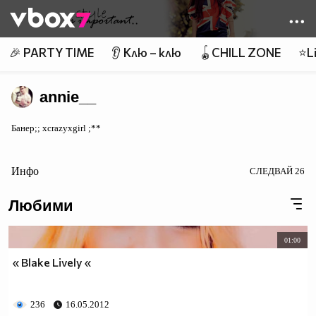
Member of
👾
🎉 PARTY TIME
👂 Клю – клю
🪀CHILL ZONE
⭐Li
annie__
Банер;; xcrazyxgirl ;**
Инфо
СЛЕДВАЙ
26
Любими
01:00
« Blake Lively «
236
16.05.2012