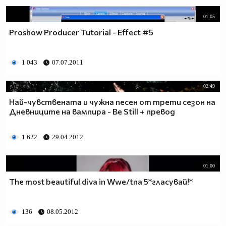
01:05
Proshow Producer Tutorial - Effect #5
1 043
07.07.2011
02:49
Най-чувствената и чужна песен от трети сезон на
Дневниците на вампира - Be Still + превод
1 622
29.04.2012
01:00
The most beautiful diva in Wwe/tna 5*гласувай!*
136
08.05.2012