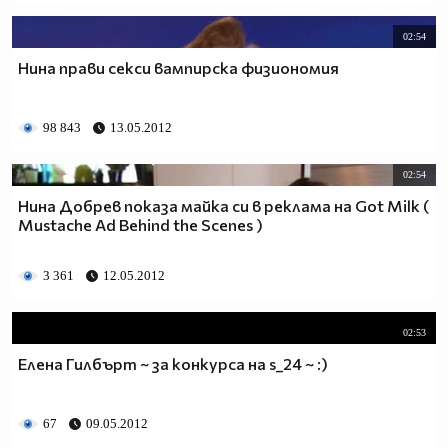
02:54
Нина прави секси вампирска физиономия
98 843
13.05.2012
02:54
Нина Добрев показa майка си в реклама на Got Milk (
Mustache Ad Behind the Scenes )
3 361
12.05.2012
02:53
Елена Гилбърт ~ за конкурса на s_24 ~ :)
67
09.05.2012