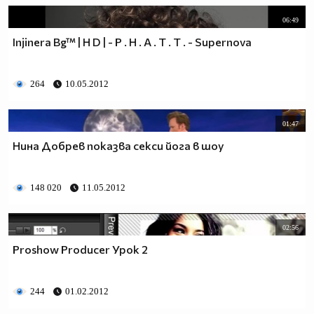
06:49
Injinera Bg™ | H D | - P . H . A . T . T . - Supernova
264
10.05.2012
01:47
Нина Добрев показва секси йога в шоу
148 020
11.05.2012
02:56
Proshow Producer Урок 2
244
01.02.2012