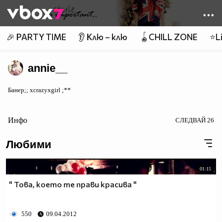
Member of
👾
🎉 PARTY TIME
👂 Клю – клю
🪀CHILL ZONE
⭐Li
annie__
Банер;; xcrazyxgirl ;**
Инфо
СЛЕДВАЙ
26
Любими
01:15
" Това, което те прави красива "
550
09.04.2012