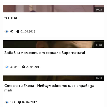
00:28
•selena
65
01.04.2012
01:39
Забавни моменти от сериала Supernatural
31 844
23.04.2011
05:18
Стефан и Елена - Невъзможното ще направя за
теб
194
07.04.2012