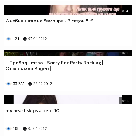
00:40
Дневниците на вампира - 3 сезон !! ™
121
07.04.2012
07:18
+ Превод Lmfao - Sorry For Party Rocking |
Официално Видео |
55 255
22.02.2012
04:12
my heart skips a beat 10
109
05.04.2012