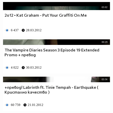
03:02
2o12 • Kat Graham - Put Your Graffiti On Me
6 437
28.03.2012
00:29
The Vampire Diaries Season 3 Episode 19 Extended
Promo + превод
4 022
30.03.2012
03:56
+превод! Labrinth ft. Tinie Tempah - Earthquake (
Кристално качество )
60 759
21.01.2012