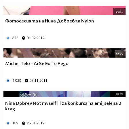
01:31
Фотосесията на Нина Добрев за Nylon
872
01.02.2012
02:45
Michel Telo - Ai Se Eu Te Pego
4 039
03.11.2011
00:49
Nina Dobrev Not myself ||| za konkursa na emi_selena 2
krag
109
26.01.2012