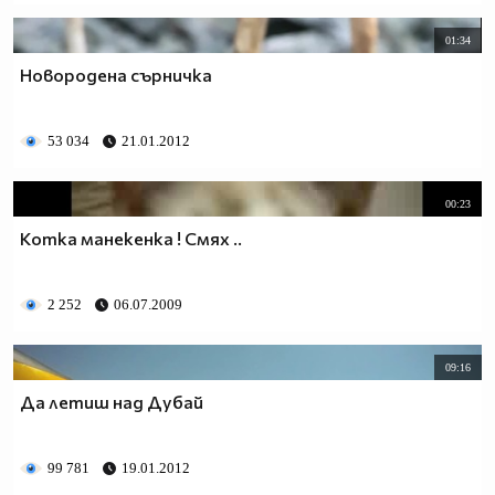
01:34
Новородена сърничка
53 034
21.01.2012
00:23
Котка манекенка ! Смях ..
2 252
06.07.2009
09:16
Да летиш над Дубай
99 781
19.01.2012