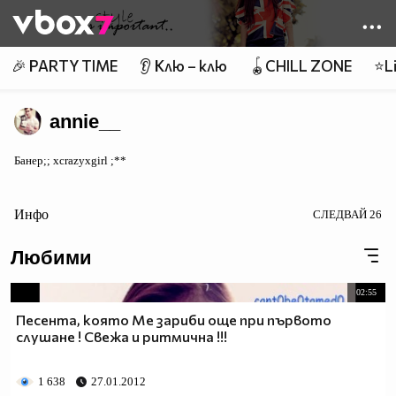
Member of
👾
🎉 PARTY TIME
👂 Клю – клю
🪀CHILL ZONE
⭐Li
annie__
Банер;; xcrazyxgirl ;**
Инфо
СЛЕДВАЙ
26
Любими
02:55
Песента, която Ме зариби още при първото
слушане ! Свежа и ритмична !!!
1 638
27.01.2012