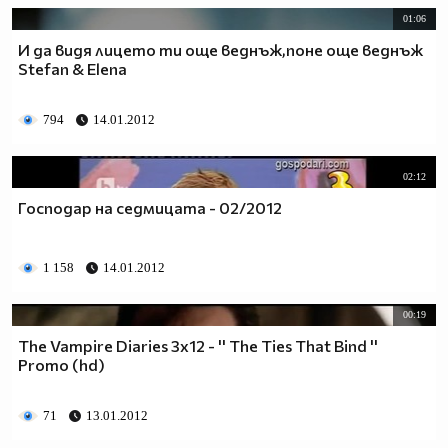
01:06
И да видя лицето ти още веднъж,поне още веднъж
Stefan & Elena
794
14.01.2012
02:12
Господар на седмицата - 02/2012
1 158
14.01.2012
00:19
The Vampire Diaries 3x12 - '' The Ties That Bind ''
Promo (hd)
71
13.01.2012