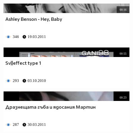
00:16
Ashley Benson - Hey, Baby
346
19.03.2011
00:55
Sv||effect type 1
293
03.10.2010
00:23
Дразнещата гъба и ядосания Мартин
287
30.03.2011