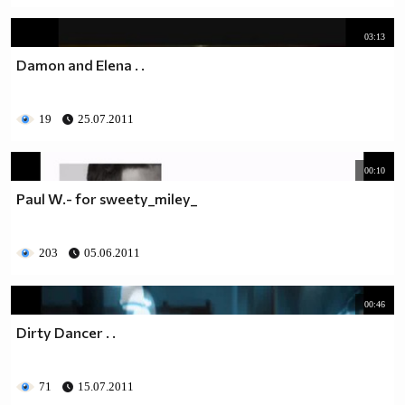
03:13
Damon and Elena . .
19
25.07.2011
00:10
Paul W.- for sweety_miley_
203
05.06.2011
00:46
Dirty Dancer . .
71
15.07.2011