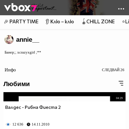
Member of
👾
🎉 PARTY TIME
👂 Клю – клю
🪀CHILL ZONE
⭐Li
annie__
Банер;; xcrazyxgirl ;**
Инфо
СЛЕДВАЙ
26
Любими
04:29
Валдес - Рибна Фиеста 2
12 636
14.11.2010