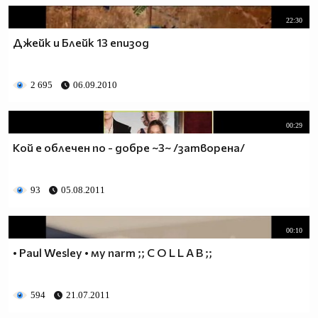
22:30
Джейк и Блейк 13 епизод
2 695
06.09.2010
00:29
Кой е облечен по - добре ~3~ /затворена/
93
05.08.2011
00:10
• Paul Wesley • мy пarт ;; C O L L A B ;;
594
21.07.2011