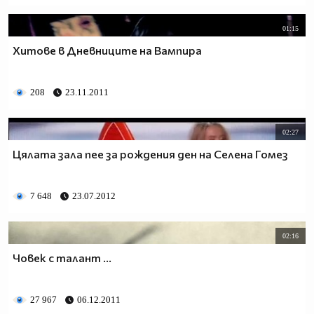
01:15
Хитове в Дневниците на Вампира
208
23.11.2011
02:27
Цялата зала пее за рождения ден на Селена Гомез
7 648
23.07.2012
02:16
Човек с талант ...
27 967
06.12.2011