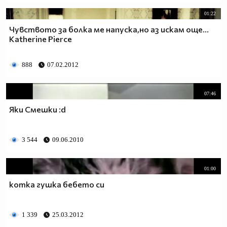
01:22
Чувството за болка ме напуска,но аз искам още...
Katherine Pierce
888
07.02.2012
07:46
Яки Смешки :d
3 544
09.06.2010
01:00
котка гушка бебето си
1 339
25.03.2012