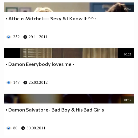
02:57
• Atticus Mitchel--- Sexy & I Know It ^^ :
252
29.11.2011
00:25
• Damon Everybody loves me •
147
25.03.2012
01:17
• Damon Salvatore- Bad Boy & His Bad Girls
80
30.09.2011