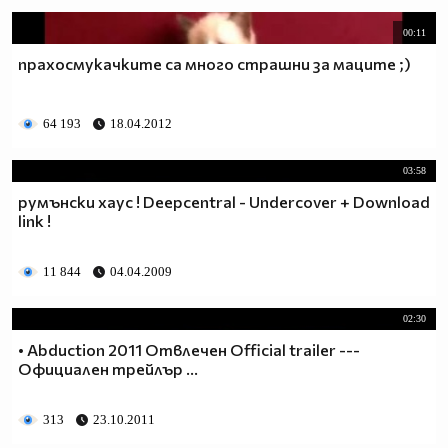
00:11
прахосмукачките са много страшни за маците ;)
64 193
18.04.2012
03:58
румънски хаус ! Deepcentral - Undercover + Download
link !
11 844
04.04.2009
02:30
• Abduction 2011 Отвлечен Official trailer ---
Официален трейлър ...
313
23.10.2011