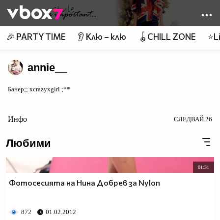
Member of
👾
🎉 PARTY TIME
👂 Клю – клю
🪀CHILL ZONE
⭐Li
annie__
Банер;; xcrazyxgirl ;**
Инфо
СЛЕДВАЙ
26
Любими
01:31
Фотосесията на Нина Добрев за Nylon
872
01.02.2012