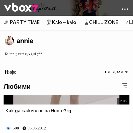
Member of
👾
🎉 PARTY TIME
👂 Клю – клю
🪀CHILL ZONE
⭐Li
annie__
Банер;; xcrazyxgirl ;**
Инфо
СЛЕДВАЙ
26
Любими
01:05
Как да кажеш не на Нина ?! :д
508
05.05.2012