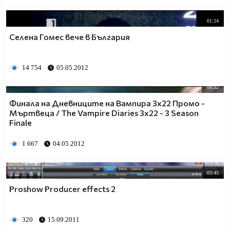
01:24
Селена Гомес вече в България
14 754
05.05.2012
00:32
Финала на Дневниците на Вампира 3х22 Промо -
Мъртвеца / The Vampire Diaries 3x22 - 3 Season
Finale
1 667
04.05.2012
03:45
Proshow Producer effects 2
320
15.09.2011