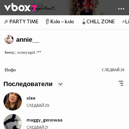
Member of
👾
🎉 PARTY TIME
👂 Клю – клю
🪀CHILL ZONE
⭐Li
annie__
Банер;; xcrazyxgirl ;**
Инфо
СЛЕДВАЙ
26
Последователи
xlee
СЛЕДВАЙ
29
maggy_genowaa
СЛЕДВАЙ
21