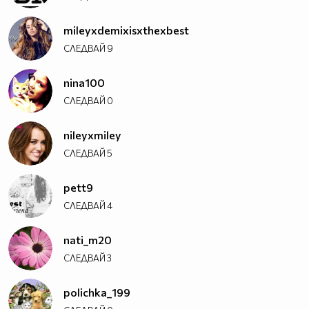
mileyxdemixisxthexbest
СЛЕДВАЙ
9
nina100
СЛЕДВАЙ
0
nileyxmiley
СЛЕДВАЙ
5
pett9
СЛЕДВАЙ
4
nati_m20
СЛЕДВАЙ
3
polichka_199