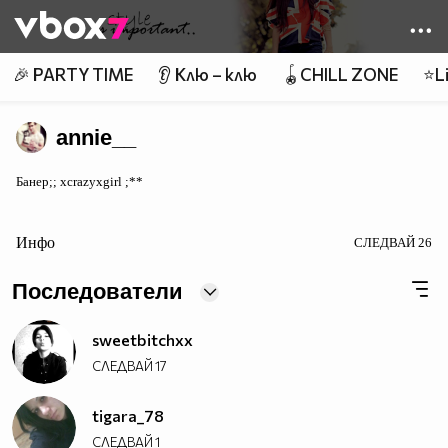
Member of
👾
🎉 PARTY TIME
👂 Клю – клю
🪀CHILL ZONE
⭐Li
annie__
Банер;; xcrazyxgirl ;**
Инфо
СЛЕДВАЙ
26
Последователи
sweetbitchxx
СЛЕДВАЙ
17
tigara_78
СЛЕДВАЙ
1