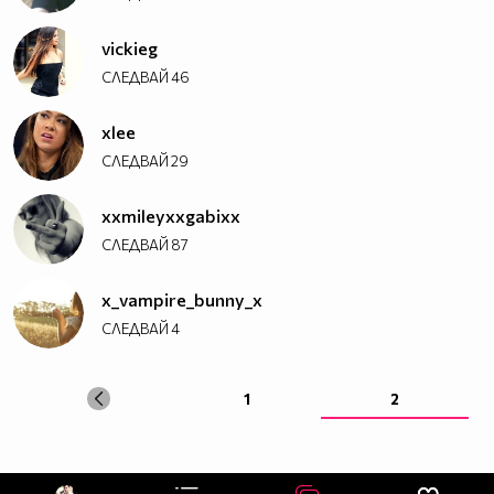
vickieg
СЛЕДВАЙ
46
xlee
СЛЕДВАЙ
29
xxmileyxxgabixx
СЛЕДВАЙ
87
x_vampire_bunny_x
СЛЕДВАЙ
4
1
2