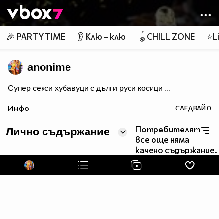
Member of
👾
🎉 PARTY TIME
👂 Клю – клю
🪀CHILL ZONE
⭐Li
anonime
Супер секси хубавуци с дълги руси косици ...
Инфо
СЛЕДВАЙ
0
Потребителят
Лично съдържание
все още няма
качено съдържание.