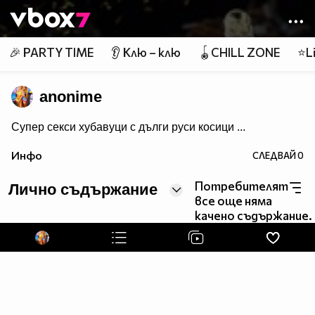
Member of
👾
🎉 PARTY TIME
👂 Клю – клю
🪀CHILL ZONE
⭐Li
anonime
Супер секси хубавуци с дълги руси косици ...
Инфо
СЛЕДВАЙ
0
Потребителят
Лично съдържание
все още няма
качено съдържание.