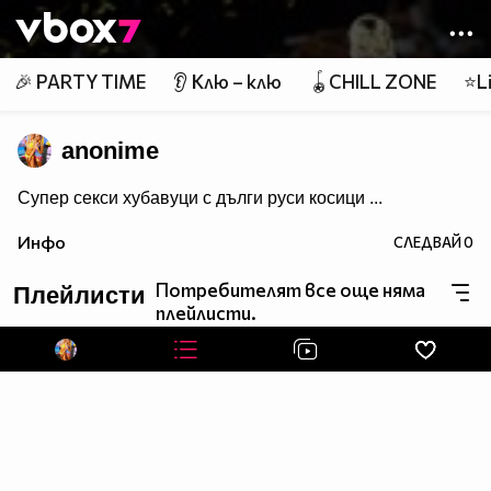
Member of
👾
🎉 PARTY TIME
👂 Клю – клю
🪀CHILL ZONE
⭐Li
anonime
Супер секси хубавуци с дълги руси косици ...
Инфо
СЛЕДВАЙ
0
Потребителят все още няма
Плейлисти
плейлисти.