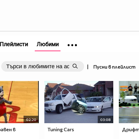
Плейлисти
Любими
|
Пусни в плейлист
02:20
03:08
равен в
Tuning Cars
Дрифт 