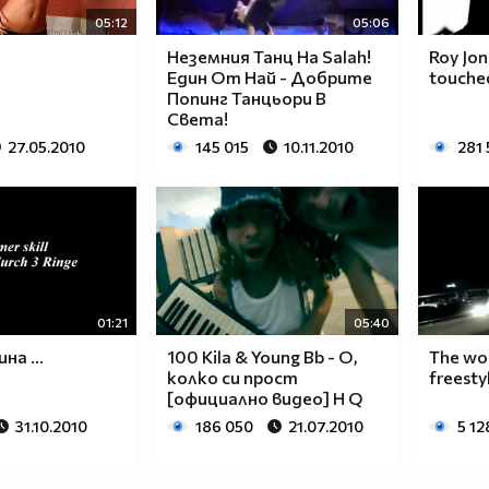
05:12
05:06
Неземния Танц На Salah!
Roy Jon
Един От Най - Добрите
touched
Попинг Танцьори В
Света!
27.05.2010
145 015
10.11.2010
281
01:21
05:40
на ...
100 Kila & Young Bb - О,
The wor
колко си прост
freesty
[официално видео] H Q
31.10.2010
186 050
21.07.2010
5 12