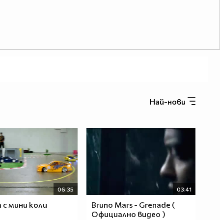
Най-нови
06:35
03:41
с мини коли
Bruno Mars - Grenade (
Официално видео )