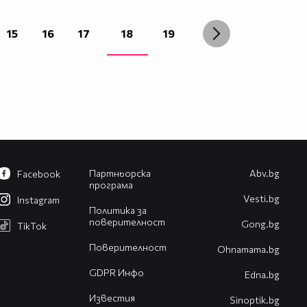
15
16
17
18
19
Партньорска
Abv.bg
Facebook
програма
Vesti.bg
Instagram
Политика за
поверителност
Gong.bg
TikTok
Поверителност
Оhnamama.bg
GDPR Инфо
Edna.bg
Известия
Sinoptik.bg