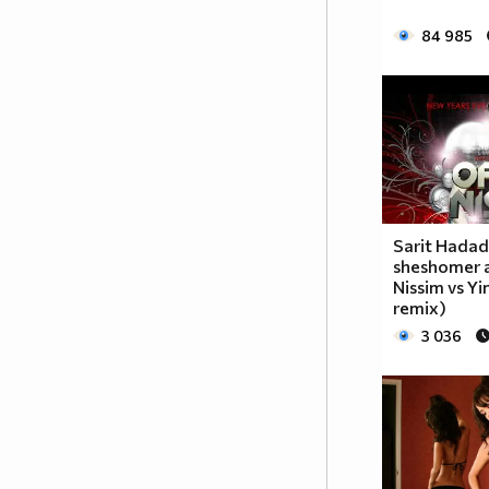
84 985
Sarit Hadad
sheshomer a
Nissim vs Yi
remix)
3 036