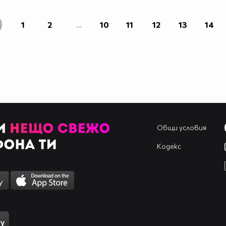
1
2
...
10
11
12
13
14
Общи условия
Кодекс