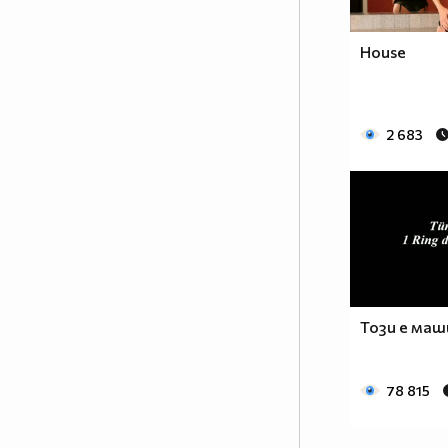
House
2 683
Този е маши
78 815