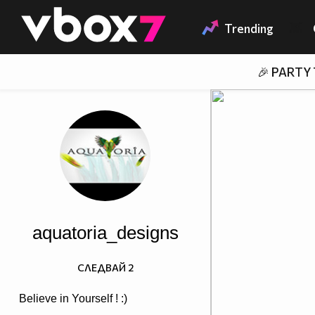
Member of
👾
Trending
🎉 PARTY
aquatoria_designs
СЛЕДВАЙ
2
Believe in Yourself ! :)