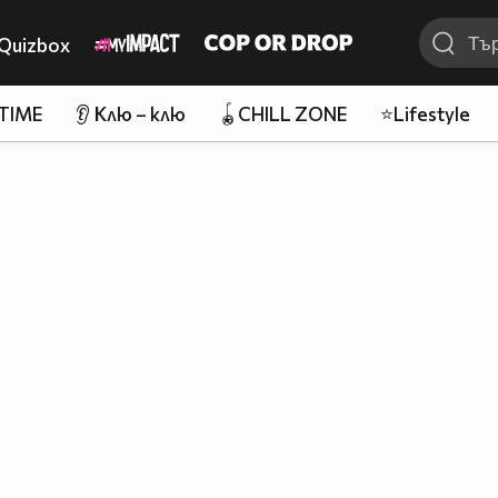
Quizbox
 TIME
👂 Клю – клю
🪀CHILL ZONE
⭐Lifestyle