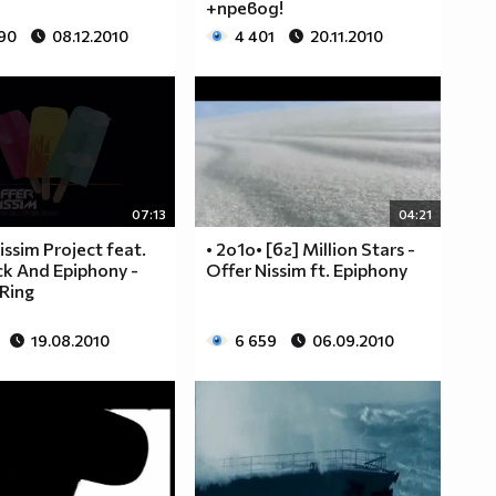
+превод!
190
08.12.2010
4 401
20.11.2010
07:13
04:21
issim Project feat.
• 2o1o• [бг] Million Stars -
ck And Epiphony -
Offer Nissim ft. Epiphony
Ring
19.08.2010
6 659
06.09.2010