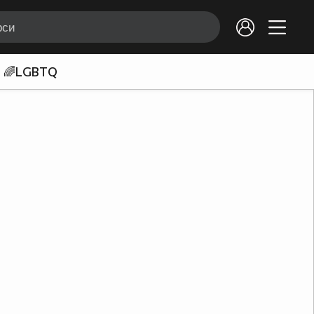
🌈LGBTQ