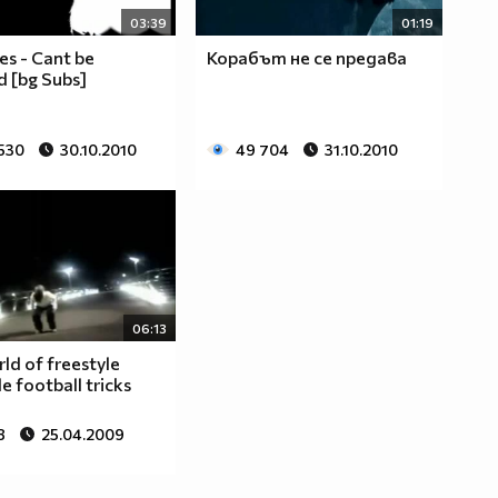
03:39
01:19
es - Cant be
Корабът не се предава
 [bg Subs]
 530
30.10.2010
49 704
31.10.2010
06:13
ld of freestyle
le football tricks
8
25.04.2009