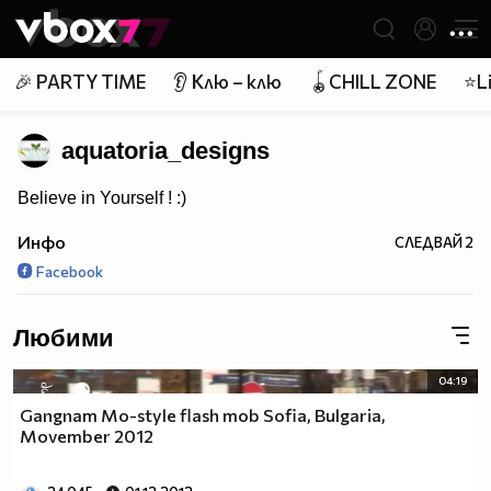
Member of
👾
🎉 PARTY TIME
👂 Клю – клю
🪀CHILL ZONE
⭐Li
aquatoria_designs
Believe in Yourself ! :)
Инфо
СЛЕДВАЙ
2
Facebook
Любими
04:19
Gangnam Mo-style flash mob Sofia, Bulgaria,
Movember 2012