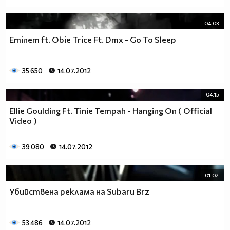
04:03
Eminem ft. Obie Trice Ft. Dmx - Go To Sleep
35 650
14.07.2012
04:15
Ellie Goulding Ft. Tinie Tempah - Hanging On ( Official
Video )
39 080
14.07.2012
01:02
Убийствена реклама на Subaru Brz
53 486
14.07.2012