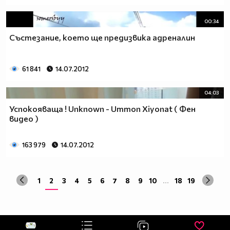
00:34
Състезание, което ще предизвика адреналин
61 841
14.07.2012
04:03
Успокояваща ! Unknown - Ummon Xiyonat ( Фен
видео )
163 979
14.07.2012
1
2
3
4
5
6
7
8
9
10
...
18
19