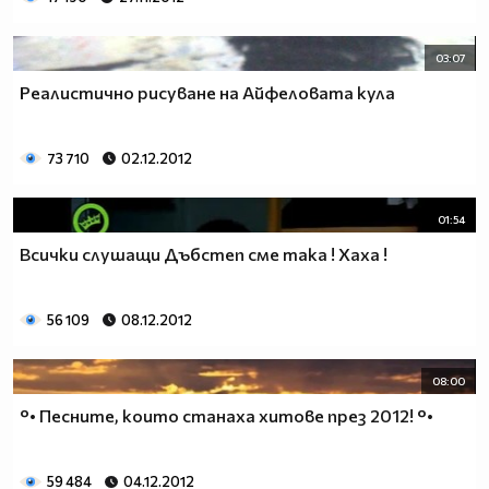
03:07
Реалистично рисуване на Айфеловата кула
73 710
02.12.2012
01:54
Всички слушащи Дъбстеп сме така ! Хаха !
56 109
08.12.2012
08:00
°• Песните, които станаха хитове през 2012! °•
59 484
04.12.2012