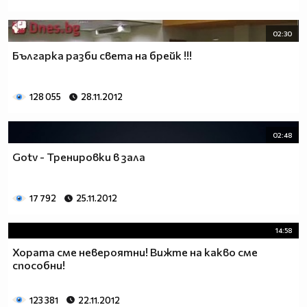
02:30
Българка разби света на брейк !!!
128 055
28.11.2012
02:48
Gotv - Тренировки в зала
17 792
25.11.2012
14:58
Хората сме невероятни! Вижте на какво сме
способни!
123 381
22.11.2012