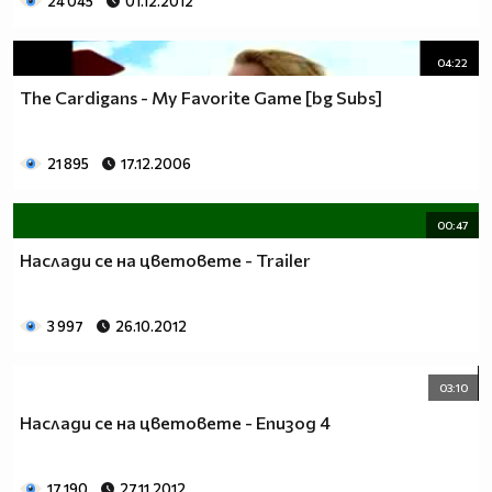
24 045
01.12.2012
04:22
The Cardigans - My Favorite Game [bg Subs]
21 895
17.12.2006
00:47
Наслади се на цветовете - Trailer
3 997
26.10.2012
03:10
Наслади се на цветовете - Епизод 4
17 190
27.11.2012