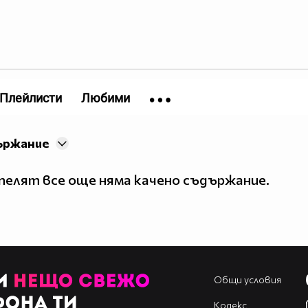
Плейлисти
Любими
ържание
елят все още няма качено съдържание.
Общи условия
Кодекс