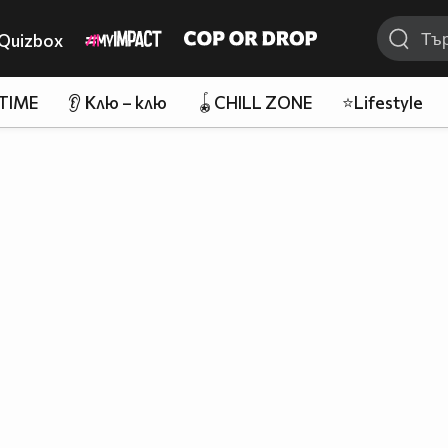
Quizbox
 TIME
👂 Клю – клю
🪀CHILL ZONE
⭐Lifestyle