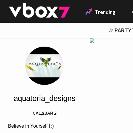
Member of
👾
Trending
🎉 PARTY
aquatoria_designs
СЛЕДВАЙ
2
Believe in Yourself ! :)