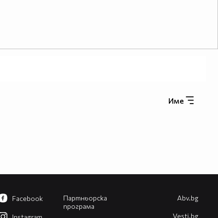
Име
Партньорска
Abv.bg
Facebook
програма
Vesti.bg
Instagram