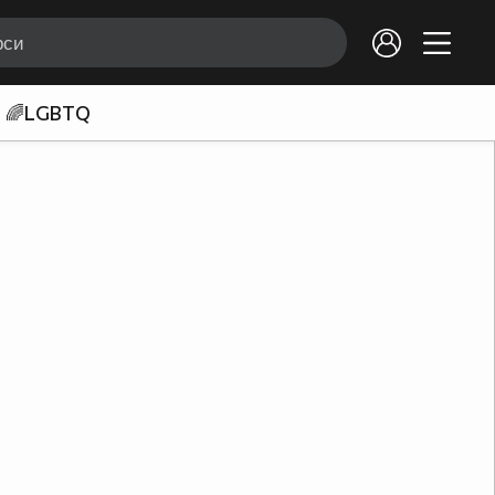
🌈LGBTQ