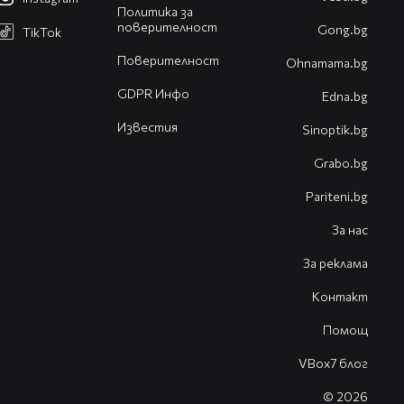
Политика за
поверителност
Gong.bg
TikTok
Поверителност
Оhnamama.bg
GDPR Инфо
Edna.bg
Известия
Sinoptik.bg
Grabo.bg
Pariteni.bg
За нас
За реклама
Контакт
Помощ
VBox7 блог
© 2026