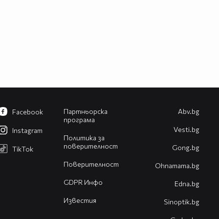
Партньорска
Abv.bg
Facebook
програма
Vesti.bg
Instagram
Политика за
поверителност
Gong.bg
TikTok
Поверителност
Оhnamama.bg
GDPR Инфо
Edna.bg
Известия
Sinoptik.bg