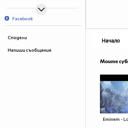
Facebook
Сподели
Начало
Напиши съобщение
Моите су
Eminem - Lo