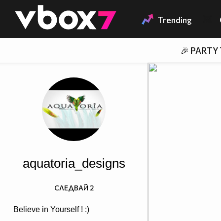
Member of
👾
Trending
🎉 PARTY
aquatoria_designs
СЛЕДВАЙ
2
Believe in Yourself ! :)