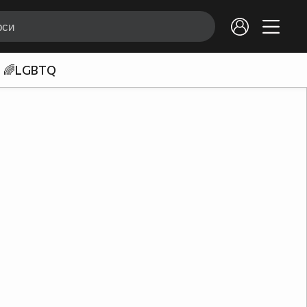
🌈LGBTQ