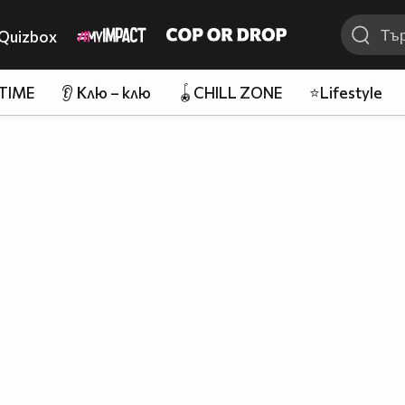
Quizbox
 TIME
👂 Клю – клю
🪀CHILL ZONE
⭐Lifestyle