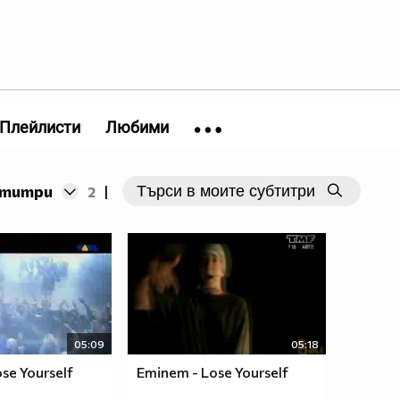
Плейлисти
Любими
бтитри
2
|
05:09
05:18
se Yourself
Eminem - Lose Yourself