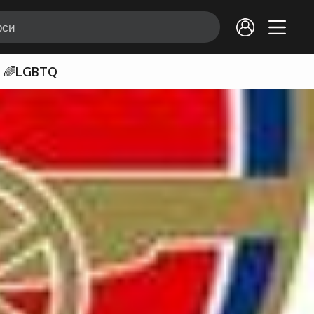
🌈LGBTQ