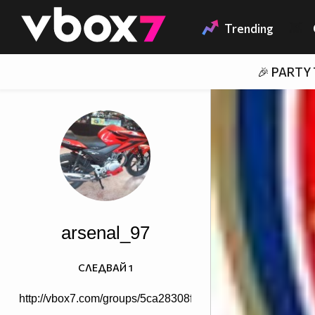
Member of
👾
Trending
🎉 PARTY
arsenal_97
СЛЕДВАЙ
1
http://vbox7.com/groups/5ca28308ff21