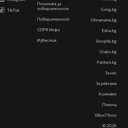
Политика за
поверителност
Gong.bg
TikTok
Поверителност
Оhnamama.bg
GDPR Инфо
Edna.bg
Известия
Sinoptik.bg
Grabo.bg
Pariteni.bg
За нас
За реклама
Контакт
Помощ
VBox7 блог
© 2026