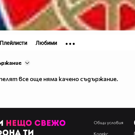
Плейлисти
Любими
ържание
елят все още няма качено съдържание.
Общи условия
Кодекс