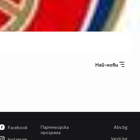
Най-нови
Партньорска
Abv.bg
Facebook
програма
Vesti.bg
Instagram