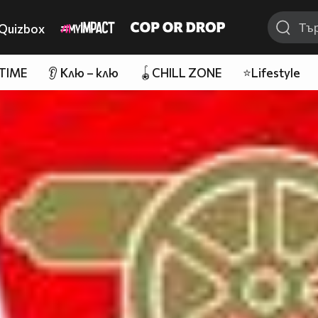
Quizbox
 TIME
👂 Клю – клю
🪀CHILL ZONE
⭐Lifestyle