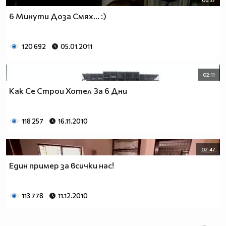
6 Минути Доза Смях... :)
120 692
05.01.2011
02:11
Как Се Строи Хотел За 6 Дни
118 257
16.11.2010
02:47
Един пример за всички нас!
113 778
11.12.2010