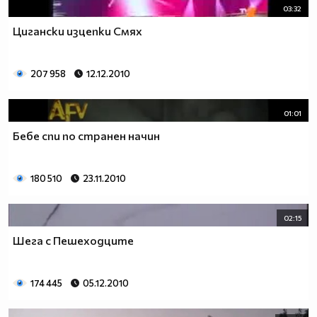
03:32
Цигански изцепки Смях
207 958
12.12.2010
01:01
Бебе спи по странен начин
180 510
23.11.2010
02:15
Шега с Пешеходците
174 445
05.12.2010