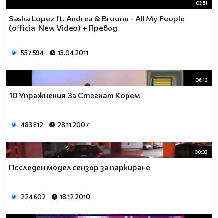
03:51
Sasha Lopez ft. Andrea & Broono - All My People
(official New Video) + Превод
557 594
13.04.2011
06:13
10 Упражнения За Стегнат Корем
483 812
28.11.2007
00:33
Последен модел сензор за паркиране
224 602
18.12.2010