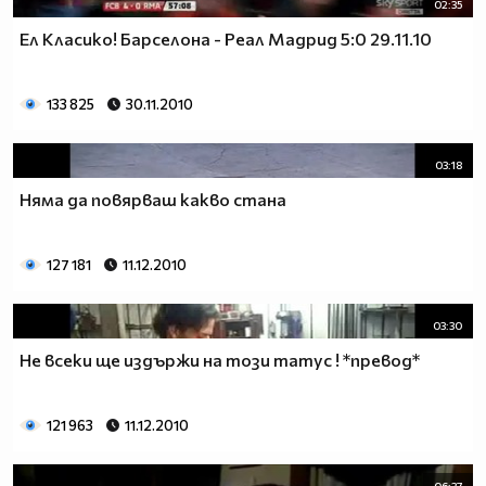
02:35
Eл Класико! Барселона - Реал Мадрид 5:0 29.11.10
133 825
30.11.2010
03:18
Няма да повярваш какво стана
127 181
11.12.2010
03:30
Не всеки ще издържи на този татус ! *превод*
121 963
11.12.2010
06:37