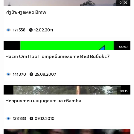
01:02
Извънземно Bmw
171 558
12.02.2011
00:59
Част От Про Потребителите Във Вибокс7
141 370
25.08.2007
00:15
Неприятен инцидент на сватба
138 833
09.12.2010