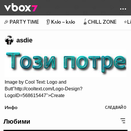
Member of
👾
🎉 PARTY TIME
👂 Клю – клю
🪀CHILL ZONE
⭐Li
asdie
Image by
Cool Text: Logo and
Butt"http://cooltext.com/Logo-Design?
LogoID=568615447">Create
Your Own Logo
Инфо
СЛЕДВАЙ
0
Любими