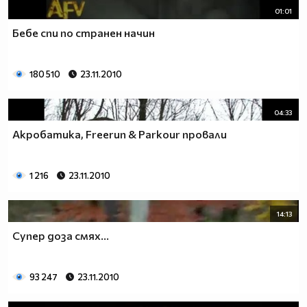
01:01
Бебе спи по странен начин
180 510
23.11.2010
04:33
Акробатика, Freerun & Parkour провали
1 216
23.11.2010
14:13
Супер доза смях...
93 247
23.11.2010