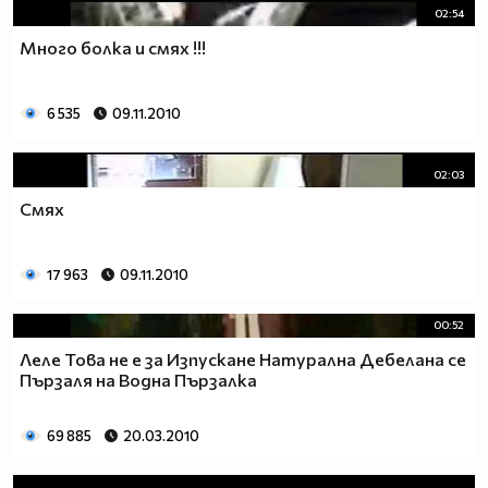
02:54
Много болка и смях !!!
6 535
09.11.2010
02:03
Смях
17 963
09.11.2010
00:52
Леле Това не е за Изпускане Hатурална Дебелана се
Пързаля на Водна Пързалка
69 885
20.03.2010