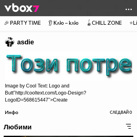
Member of
👾
🎉 PARTY TIME
👂 Клю – клю
🪀CHILL ZONE
⭐Li
asdie
Image by
Cool Text: Logo and
Butt"http://cooltext.com/Logo-Design?
LogoID=568615447">Create
Your Own Logo
Инфо
СЛЕДВАЙ
0
Любими