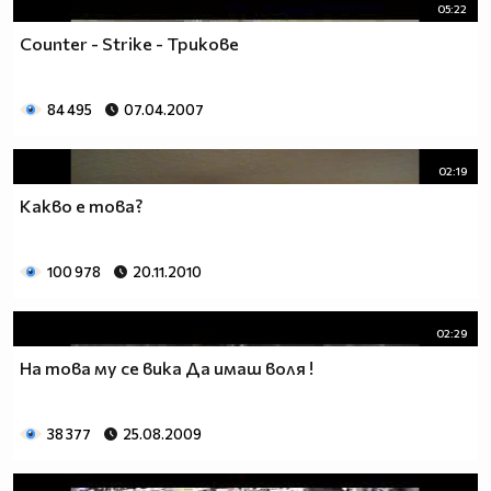
05:22
Counter - Strike - Трикове
84 495
07.04.2007
02:19
Какво е това?
100 978
20.11.2010
02:29
На това му се вика Да имаш воля !
38 377
25.08.2009