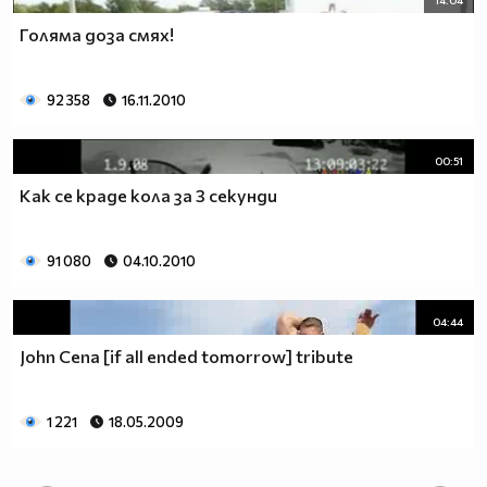
Голяма доза смях!
92 358
16.11.2010
00:51
Как се краде кола за 3 секунди
91 080
04.10.2010
04:44
John Cena [if all ended tomorrow] tribute
1 221
18.05.2009