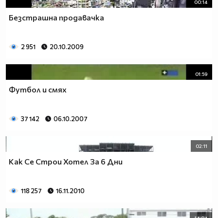
00:14
Безстрашна продавачка
2 951
20.10.2009
01:59
Футбол и смях
37 142
06.10.2007
02:11
Как Се Строи Хотел За 6 Дни
118 257
16.11.2010
14:04