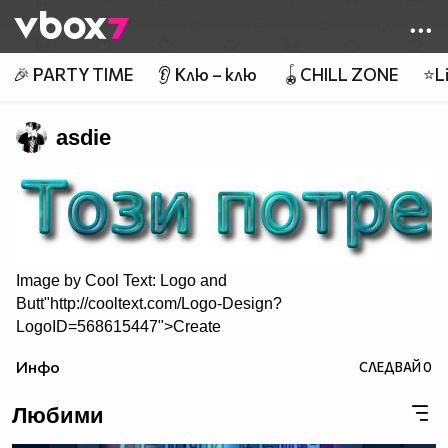
Member of
👾
🎉 PARTY TIME
👂 Клю – клю
🪀CHILL ZONE
⭐Li
asdie
Image by
Cool Text: Logo and
Butt"http://cooltext.com/Logo-Design?
LogoID=568615447">Create
Your Own Logo
Инфо
СЛЕДВАЙ
0
Любими