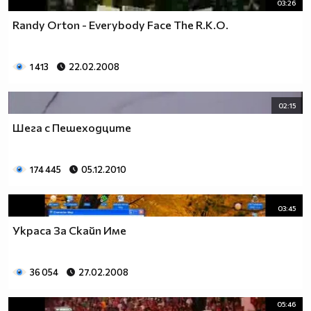
03:26
Randy Orton - Everybody Face The R.K.O.
1 413
22.02.2008
02:15
Шега с Пешеходците
174 445
05.12.2010
03:45
Украса За Скайп Име
36 054
27.02.2008
05:46