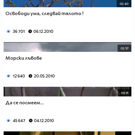
02:40
Освободи ума, следвай тялото !
36 701
06.12.2010
02:57
Морски лъвове
12 640
20.05.2010
09:31
Да се посмеем...
45 647
04.12.2010