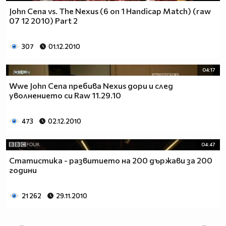
John Cena vs. The Nexus (6 on 1 Handicap Match) (raw
07 12 2010) Part 2
307
01.12.2010
04:17
Wwe John Cena пребива Nexus дори и след
уволнението си Raw 11.29.10
473
02.12.2010
04:47
Статистика - развитието на 200 държави за 200
години
21 262
29.11.2010