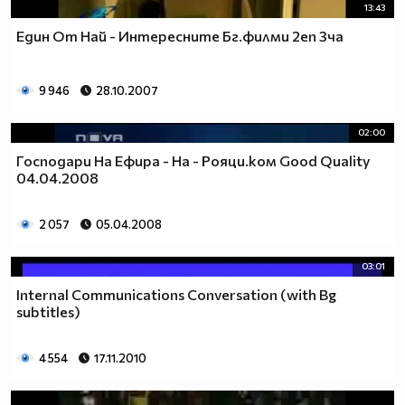
13:43
Един От Най - Интересните Бг.филми 2еп 3ча
9 946
28.10.2007
02:00
Господари На Ефира - На - Рояци.ком Good Quality
04.04.2008
2 057
05.04.2008
03:01
Internal Communications Conversation (with Bg
subtitles)
4 554
17.11.2010