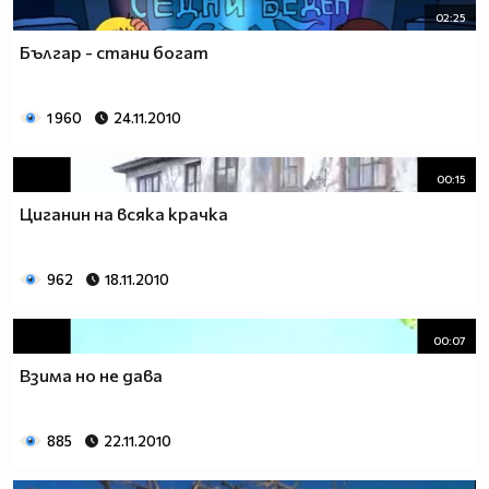
02:25
Българ - стани богат
1 960
24.11.2010
00:15
Циганин на всяка крачка
962
18.11.2010
00:07
Взима но не дава
885
22.11.2010