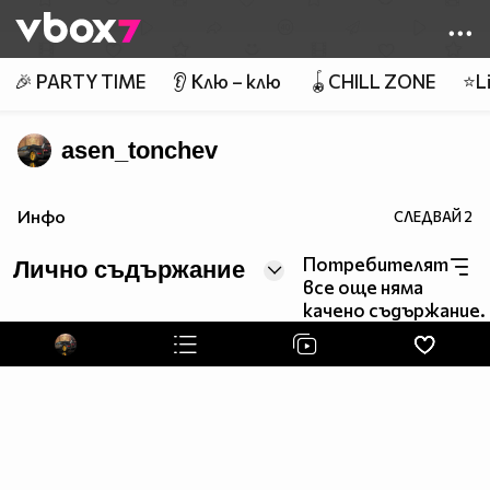
Member of
👾
🎉 PARTY TIME
👂 Клю – клю
🪀CHILL ZONE
⭐Li
asen_tonchev
Инфо
СЛЕДВАЙ
2
Потребителят
Лично съдържание
все още няма
качено съдържание.