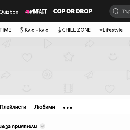
Quizbox
 TIME
👂 Клю – клю
🪀CHILL ZONE
⭐Lifestyle
Плейлисти
Любими
е за приятели