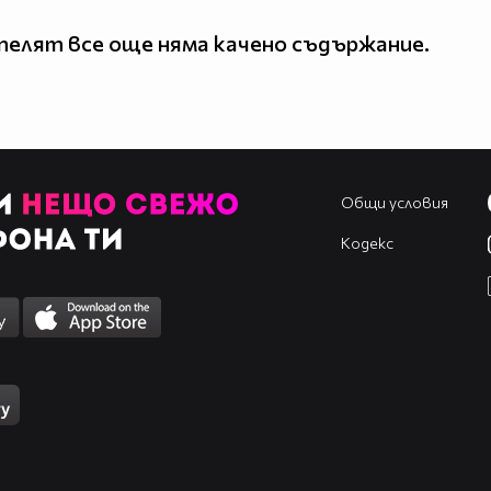
елят все още няма качено съдържание.
Общи условия
Кодекс