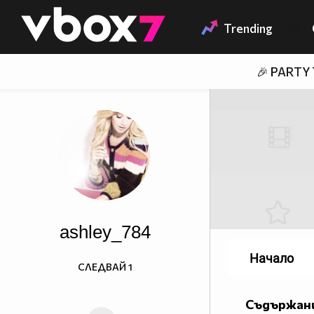
Member of
👾
Trending
🎉 PARTY
ashley_784
Начало
СЛЕДВАЙ
1
Съдържани