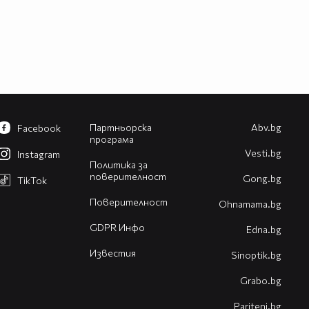
Партньорска
Abv.bg
Facebook
програма
Vesti.bg
Instagram
Политика за
поверителност
Gong.bg
TikTok
Поверителност
Оhnamama.bg
GDPR Инфо
Edna.bg
Известия
Sinoptik.bg
Grabo.bg
Pariteni.bg