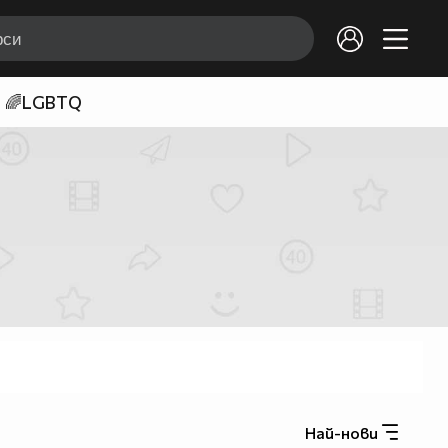
🌈LGBTQ
Най-нови