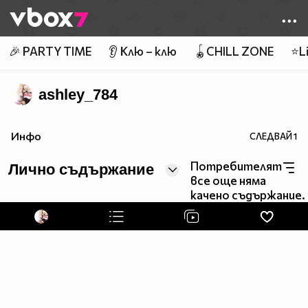
Member of
👾
🎉 PARTY TIME
👂 Клю – клю
🪀CHILL ZONE
⭐Li
ashley_784
Инфо
СЛЕДВАЙ
1
Потребителят
Лично съдържание
все още няма
качено съдържание.