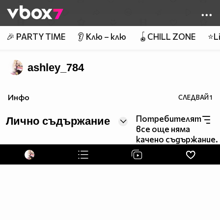
Member of
👾
🎉 PARTY TIME
👂 Клю – клю
🪀CHILL ZONE
⭐Li
ashley_784
Инфо
СЛЕДВАЙ
1
Потребителят
Лично съдържание
все още няма
качено съдържание.