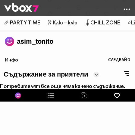
Member of
👾
🎉 PARTY TIME
👂 Клю – клю
🪀CHILL ZONE
⭐Li
asim_tonito
Инфо
СЛЕДВАЙ
0
Съдържание за приятели
Потребителят все още няма качено съдържание.