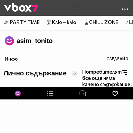
Member of
👾
🎉 PARTY TIME
👂 Клю – клю
🪀CHILL ZONE
⭐Li
asim_tonito
Инфо
СЛЕДВАЙ
0
Потребителят
Лично съдържание
все още няма
качено съдържание.