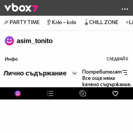
Member of
👾
🎉 PARTY TIME
👂 Клю – клю
🪀CHILL ZONE
⭐Li
asim_tonito
Инфо
СЛЕДВАЙ
0
Потребителят
Лично съдържание
все още няма
качено съдържание.