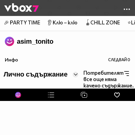
Member of
👾
🎉 PARTY TIME
👂 Клю – клю
🪀CHILL ZONE
⭐Li
asim_tonito
Инфо
СЛЕДВАЙ
0
Потребителят
Лично съдържание
все още няма
качено съдържание.