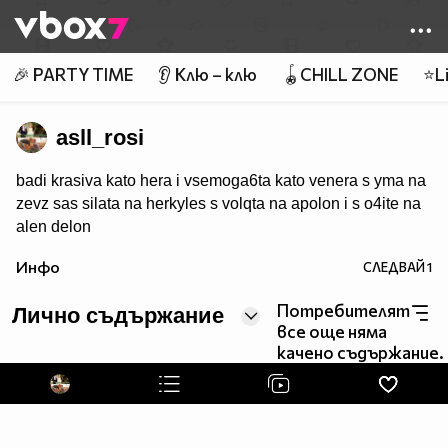
Member of
👾
🎉 PARTY TIME
👂 Клю – клю
🪀CHILL ZONE
⭐Li
asll_rosi
badi krasiva kato hera i vsemoga6ta kato venera s yma na
zevz sas silata na herkyles s volqta na apolon i s o4ite na
alen delon
Инфо
СЛЕДВАЙ
1
Потребителят
Лично съдържание
все още няма
качено съдържание.