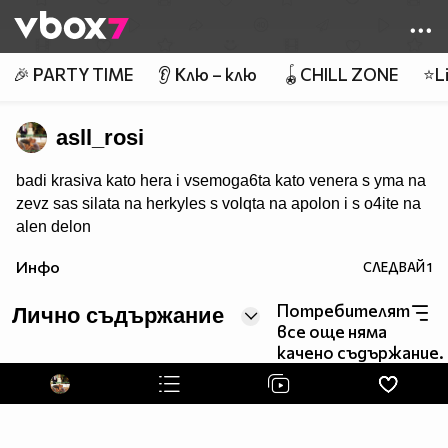
Member of
👾
🎉 PARTY TIME
👂 Клю – клю
🪀CHILL ZONE
⭐Li
asll_rosi
badi krasiva kato hera i vsemoga6ta kato venera s yma na
zevz sas silata na herkyles s volqta na apolon i s o4ite na
alen delon
Инфо
СЛЕДВАЙ
1
Потребителят
Лично съдържание
все още няма
качено съдържание.