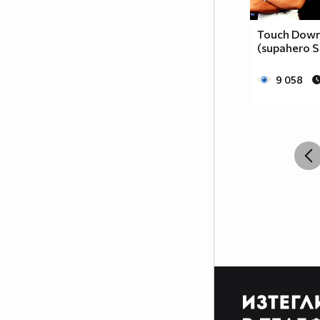
Touch Down 
(supahero 
9 058