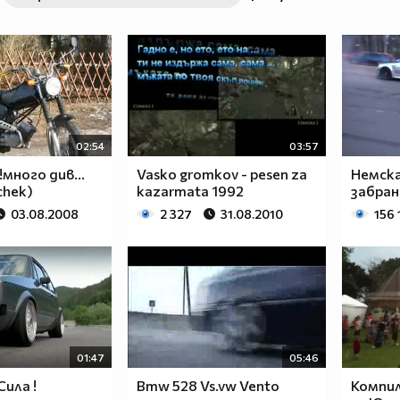
02:54
03:57
!много див...
Vasko gromkov - pesen za
Немска
chek)
kazarmata 1992
забран
03.08.2008
2 327
31.08.2010
156 
01:47
05:46
ила !
Bmw 528 Vs.vw Vento
Компи