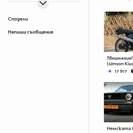
Сподели
Напиши съобщение
!!внимание!
(simson Kiu
17 917
Немската С