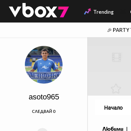
Member of
👾
Trending
🎉 PARTY
asoto965
Начало
СЛЕДВАЙ
0
Любими
|