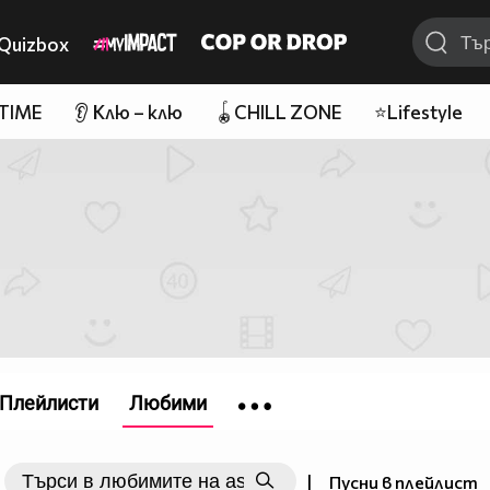
Quizbox
 TIME
👂 Клю – клю
🪀CHILL ZONE
⭐Lifestyle
Плейлисти
Любими
|
Пусни в плейлист