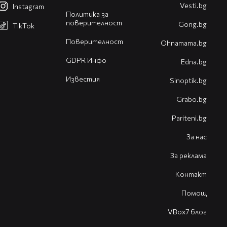
Vesti.bg
Instagram
Политика за
поверителност
Gong.bg
TikTok
Поверителност
Оhnamama.bg
GDPR Инфо
Edna.bg
Известия
Sinoptik.bg
Grabo.bg
Pariteni.bg
За нас
За реклама
Контакт
Помощ
VBox7 блог