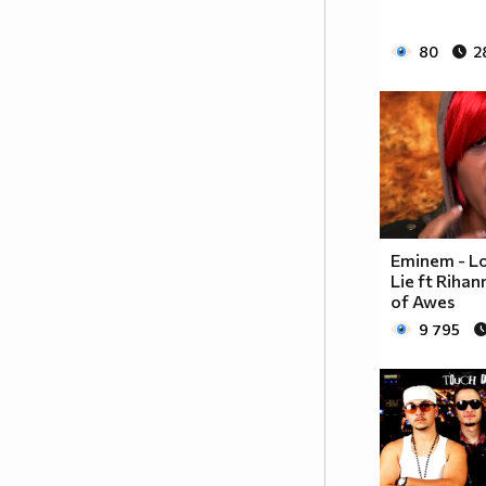
80
2
Eminem - L
Lie ft Riha
of Awes
9 795