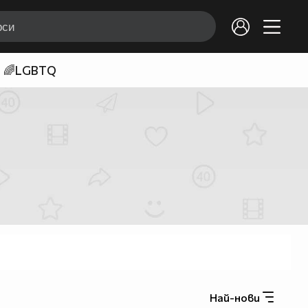
🌈LGBTQ
Най-нови