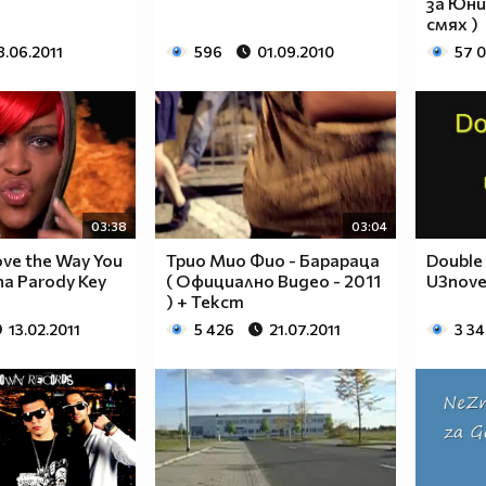
за Юни
смях )
8.06.2011
596
01.09.2010
57 
03:38
03:04
ove the Way You
Трио Мио Фио - Барараца
Double 
nna Parody Key
( Официално Видео - 2011
U3nov
) + Текст
13.02.2011
5 426
21.07.2011
3 3