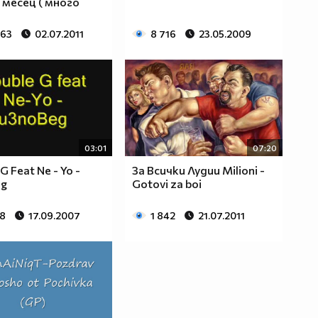
 месец ( много
063
02.07.2011
8 716
23.05.2009
03:01
07:20
G Feat Ne - Yo -
За Всички Лудии Milioni -
eg
Gotovi za boi
48
17.09.2007
1 842
21.07.2011