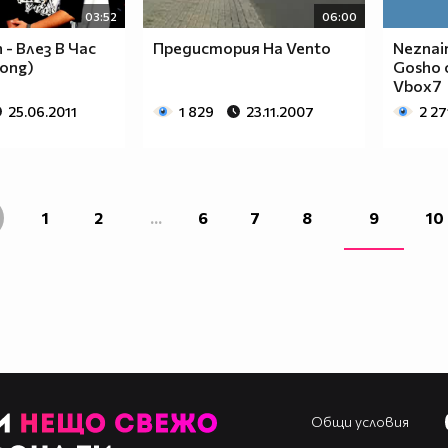
03:52
06:00
- Влез В Час
Предистория На Vento
Neznain
Song)
Gosho o
Vbox7
25.06.2011
1 829
23.11.2007
2 27
1
2
...
6
7
8
9
10
Общи условия