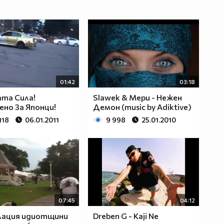
01:42
03:18
та Сила!
Slawek & Мери - Нежен
ено За Японци!
Демон (music by Adiktive)
118
06.01.2011
9 998
25.01.2010
07:45
04:12
лация идиотщини
Dreben G - Kaji Ne