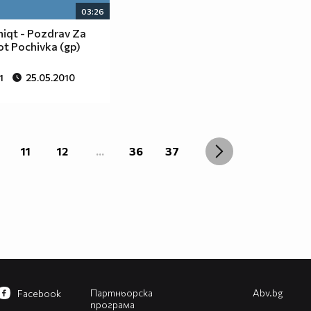
03:26
iqt - Pozdrav Za
t Pochivka (gp)
1
25.05.2010
11
12
...
36
37
Партньорска
Abv.bg
Facebook
програма