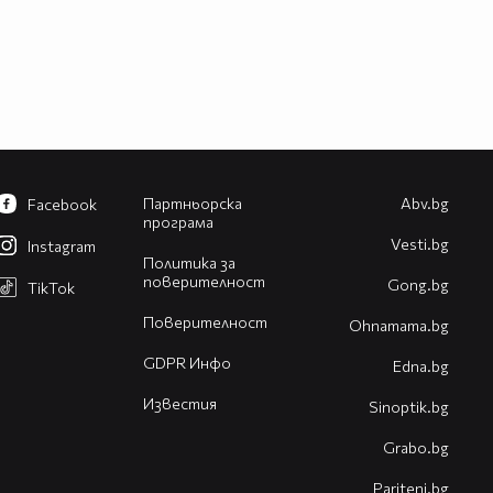
Партньорска
Abv.bg
Facebook
програма
Vesti.bg
Instagram
Политика за
поверителност
Gong.bg
TikTok
Поверителност
Оhnamama.bg
GDPR Инфо
Edna.bg
Известия
Sinoptik.bg
Grabo.bg
Pariteni.bg