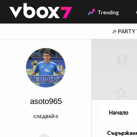
Member of
👾
Trending
🎉 PARTY
asoto965
Начало
СЛЕДВАЙ
0
Съдържани