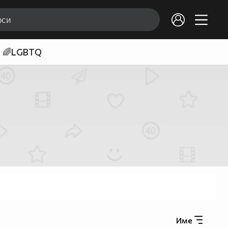
🌈LGBTQ
Име