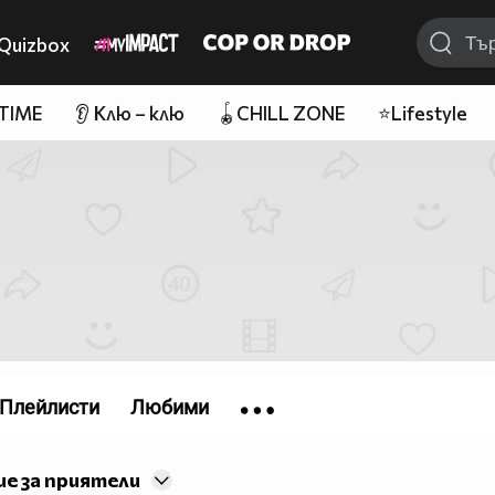
Quizbox
 TIME
👂 Клю – клю
🪀CHILL ZONE
⭐Lifestyle
Плейлисти
Любими
е за приятели