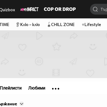
Quizbox
 TIME
👂 Клю – клю
🪀CHILL ZONE
⭐Lifestyle
Плейлисти
Любими
ържание