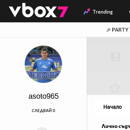
Member of
👾
Trending
🎉 PARTY
asoto965
Начало
СЛЕДВАЙ
0
Лично съд