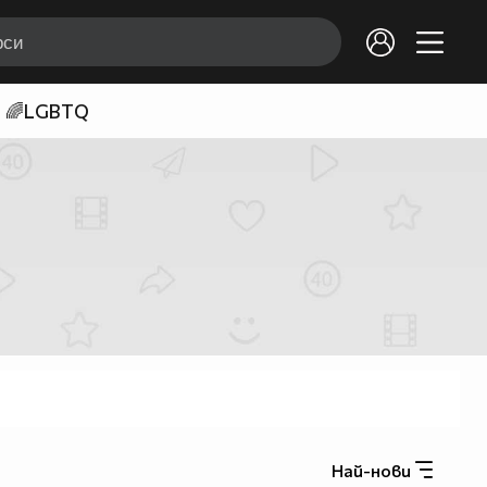
🌈LGBTQ
Най-нови