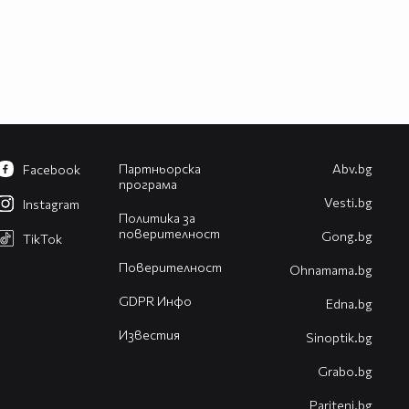
Партньорска
Abv.bg
Facebook
програма
Vesti.bg
Instagram
Политика за
поверителност
Gong.bg
TikTok
Поверителност
Оhnamama.bg
GDPR Инфо
Edna.bg
Известия
Sinoptik.bg
Grabo.bg
Pariteni.bg