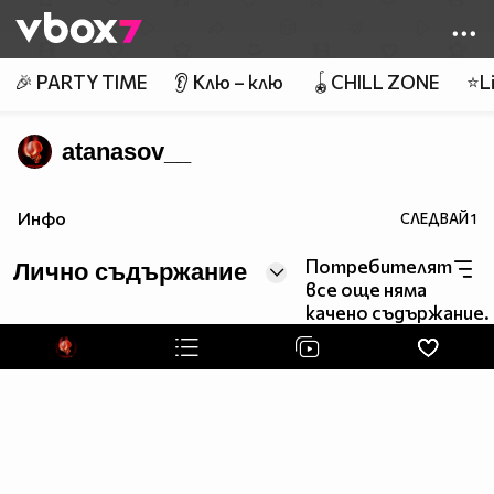
Member of
👾
🎉 PARTY TIME
👂 Клю – клю
🪀CHILL ZONE
⭐Li
atanasov__
Инфо
СЛЕДВАЙ
1
Потребителят
Лично съдържание
все още няма
качено съдържание.