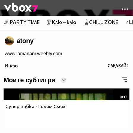
Member of
👾
🎉 PARTY TIME
👂 Клю – клю
🪀CHILL ZONE
⭐Li
atony
www.lamanani.weebly.com
Инфо
СЛЕДВАЙ
1
Моите субтитри
01:13
Супер Бабка - Голям Смях